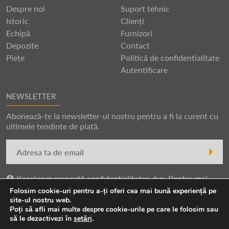
Despre noi
Suport tehnic
Istoric
Clienți
Echipă
Furnizori
Depozite
Contact
Piețe
Politică de confidențialitate
Autentificare
NEWSLETTER
Abonează-te la newsletter-ul nostru pentru a fi la curent cu
ultimele tendințe de piață.
Kasakrom respectă confidențialitatea dvs. Pentru mai
multe informații, citiți
Politica de confidențialitate.
Folosim cookie-uri pentru a-ți oferi cea mai bună experiență pe
site-ul nostru web.
Poți să afli mai multe despre cookie-urile pe care le folosim sau
să le dezactivezi în
setări
.
Copyright © 2026 Kasakrom |
Termeni și condiții
|
Politică de